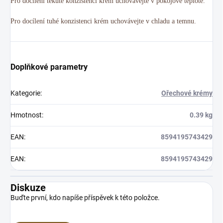
Pro docílení tekuté konzistenci krém uchovávejte v pokojové teplotě.
Pro docílení tuhé konzistenci krém uchovávejte v chladu a temnu.
Doplňkové parametry
Kategorie
:
Ořechové krémy
Hmotnost
:
0.39 kg
EAN
:
8594195743429
EAN
:
8594195743429
Diskuze
Buďte první, kdo napíše příspěvek k této položce.