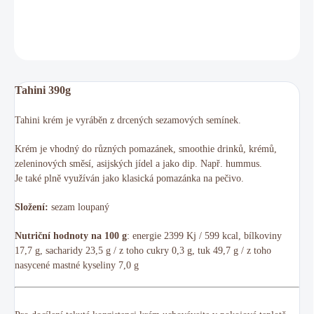
DETAILNÍ INFORMACE
ZEPTAT SE
HLÍDAT
Tahini 390g
Tahini krém je vyráběn z drcených sezamových semínek.
Krém je vhodný do různých pomazánek, smoothie drinků, krémů,
zeleninových směsí, asijských jídel a jako dip. Např. hummus.
Je také plně využíván jako klasická pomazánka na pečivo.
Složení:
sezam loupaný
Nutriční hodnoty na 100 g
: energie 2399 Kj / 599 kcal, bílkoviny
17,7 g, sacharidy 23,5 g / z toho cukry 0,3 g, tuk 49,7 g / z toho
nasycené mastné kyseliny 7,0 g