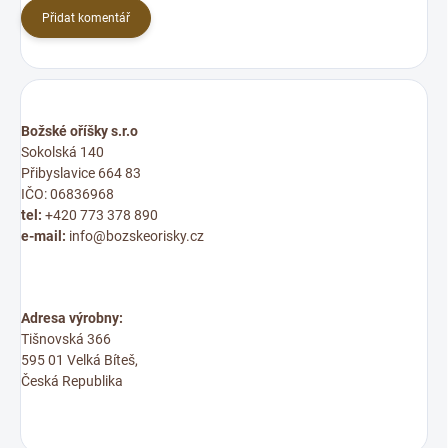
Přidat komentář
Božské oříšky s.r.o
Sokolská 140
Přibyslavice 664 83
IČO: 06836968
tel:
+420 773 378 890
e-mail:
info@bozskeorisky.cz
Adresa výrobny:
Tišnovská 366
595 01 Velká Bíteš,
Česká Republika