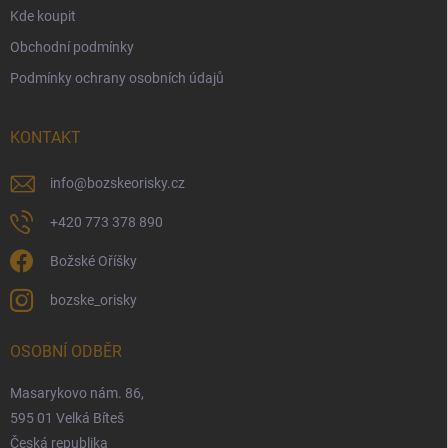
ý
Kde koupit
p
i
Obchodní podmínky
s
Podmínky ochrany osobních údajů
u
KONTAKT
info
@
bozskeorisky.cz
+420 773 378 890
Božské Oříšky
bozske_orisky
OSOBNÍ ODBĚR
Masarykovo nám. 86,
595 01 Velká Bíteš
Česká republika