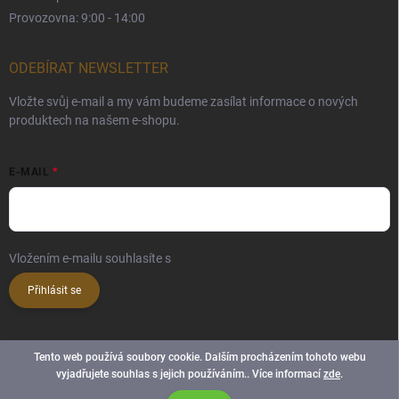
Provozovna: 9:00 - 14:00
ODEBÍRAT NEWSLETTER
Vložte svůj e-mail a my vám budeme zasílat informace o nových
produktech na našem e-shopu.
E-MAIL
Vložením e-mailu souhlasíte s
podmínkami ochrany osobních údajů
Přihlásit se
Tento web používá soubory cookie. Dalším procházením tohoto webu
vyjadřujete souhlas s jejich používáním.. Více informací
zde
.
Copyright 2026
bozskeorisky.cz
. Všechna práva vyhrazena.