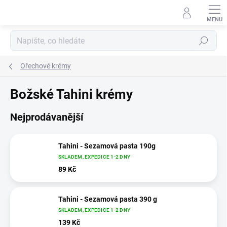
Přejít
na
obsah
Hledat
Ořechové krémy
Božské Tahini krémy
Nejprodávanější
Tahini - Sezamová pasta 190g
SKLADEM, EXPEDICE 1-2 DNY
89 Kč
Tahini - Sezamová pasta 390 g
SKLADEM, EXPEDICE 1-2 DNY
139 Kč