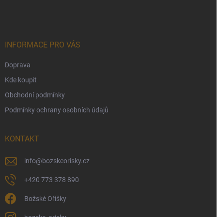
á
á
p
n
r
p
v
í
a
k
t
y
í
INFORMACE PRO VÁS
v
ý
Doprava
p
i
Kde koupit
s
u
Obchodní podmínky
Podmínky ochrany osobních údajů
KONTAKT
info
@
bozskeorisky.cz
+420 773 378 890
Božské Oříšky