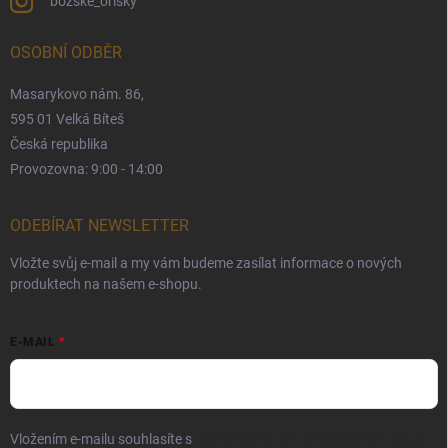
bozske_orisky
OSOBNÍ ODBĚR
Masarykovo nám. 86,
595 01 Velká Bíteš
Česká republika
Provozovna: 9:00 - 14:00
ODEBÍRAT NEWSLETTER
Vložte svůj e-mail a my vám budeme zasílat informace o nových
produktech na našem e-shopu.
E-MAIL
Vložením e-mailu souhlasíte s
podmínkami ochrany osobních údajů