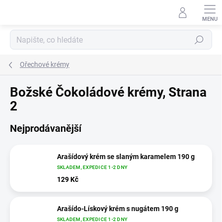
Přejít
na
obsah
Hledat
Ořechové krémy
Božské Čokoládové krémy
, Strana
2
Nejprodávanější
Arašídový krém se slaným karamelem 190 g
SKLADEM, EXPEDICE 1-2 DNY
129 Kč
Arašído-Lískový krém s nugátem 190 g
SKLADEM, EXPEDICE 1-2 DNY