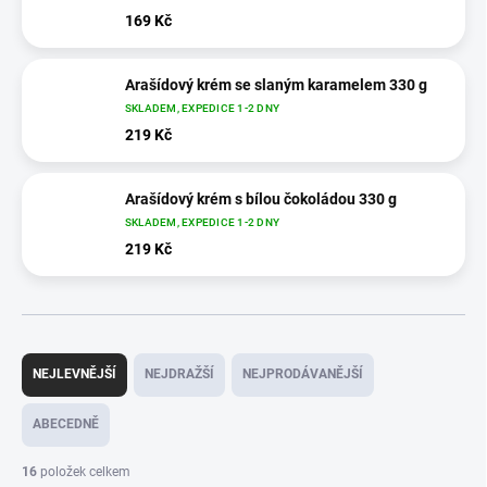
169 Kč
Arašídový krém se slaným karamelem 330 g
SKLADEM, EXPEDICE 1-2 DNY
219 Kč
Arašídový krém s bílou čokoládou 330 g
SKLADEM, EXPEDICE 1-2 DNY
219 Kč
Ř
a
NEJLEVNĚJŠÍ
NEJDRAŽŠÍ
NEJPRODÁVANĚJŠÍ
z
e
ABECEDNĚ
n
í
16
položek celkem