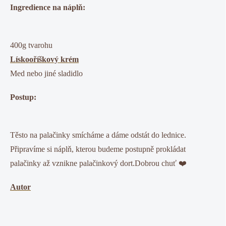
Ingredience na náplň:
400g tvarohu
Lískooříškový krém
Med nebo jiné sladidlo
Postup:
Těsto na palačinky smícháme a dáme odstát do lednice.
Připravíme si náplň, kterou budeme postupně prokládat
palačinky až vznikne palačinkový dort.Dobrou chuť ❤️
Autor