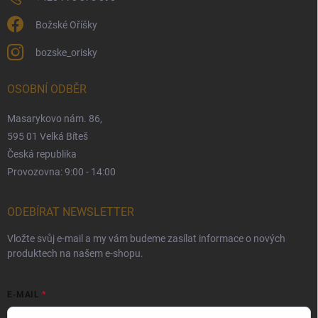
Božské Oříšky
bozske_orisky
OSOBNÍ ODBĚR
Masarykovo nám. 86,
595 01 Velká Bíteš
Česká republika
Provozovna: 9:00 - 14:00
ODEBÍRAT NEWSLETTER
Vložte svůj e-mail a my vám budeme zasílat informace o nových
produktech na našem e-shopu.
E-MAIL