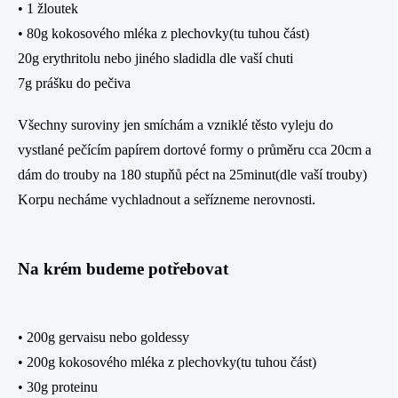
• 1 žloutek
• 80g kokosového mléka z plechovky(tu tuhou část)
20g erythritolu nebo jiného sladidla dle vaší chuti
7g prášku do pečiva
Všechny suroviny jen smíchám a vzniklé těsto vyleju do
vystlané pečícím papírem dortové formy o průměru cca 20cm a
dám do trouby na 180 stupňů péct na 25minut(dle vaší trouby)
Korpu necháme vychladnout a seřízneme nerovnosti.
Na krém budeme potřebovat
• 200g gervaisu nebo goldessy
• 200g kokosového mléka z plechovky(tu tuhou část)
• 30g proteinu