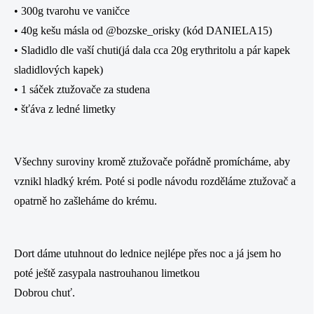
• 300g tvarohu ve vaničce
• 40g kešu másla od @bozske_orisky (kód DANIELA15)
• Sladidlo dle vaší chuti(já dala cca 20g erythritolu a pár kapek
sladidlových kapek)
• 1 sáček ztužovače za studena
• šťáva z ledné limetky
Všechny suroviny kromě ztužovače pořádně promícháme, aby
vznikl hladký krém. Poté si podle návodu rozděláme ztužovač a
opatrně ho zašleháme do krému.
Dort dáme utuhnout do lednice nejlépe přes noc a já jsem ho
poté ještě zasypala nastrouhanou limetkou
Dobrou chuť.