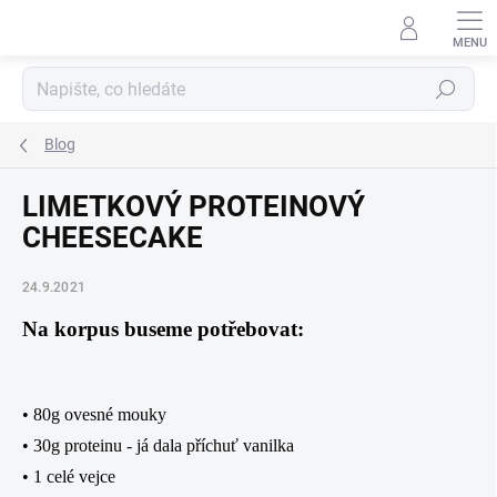
Přejít
na
obsah
Hledat
Blog
LIMETKOVÝ PROTEINOVÝ
CHEESECAKE
24.9.2021
Na korpus buseme potřebovat:
• 80g ovesné mouky
• 30g proteinu - já dala příchuť vanilka
• 1 celé vejce