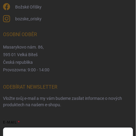
Božské Oříšky
bozske_orisky
OSOBNÍ ODBĚR
Masarykovo nám. 86,
595 01 Velká Bíteš
Česká republika
Provozovna: 9:00 - 14:00
ODEBÍRAT NEWSLETTER
Vložte svůj e-mail a my vám budeme zasílat informace o nových
produktech na našem e-shopu.
E-MAIL