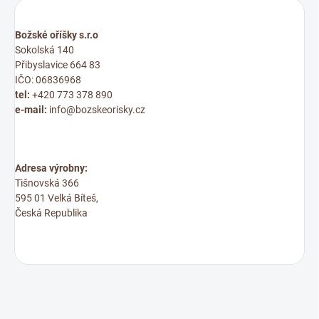
Božské oříšky s.r.o
Sokolská 140
Přibyslavice 664 83
IČO: 06836968
tel:
+420 773 378 890
e-mail:
info@bozskeorisky.cz
Adresa výrobny:
Tišnovská 366
595 01 Velká Bíteš,
Česká Republika