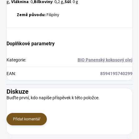
g,
Vláknina
: 0,
Bílkoviny
: 0,2 g,
Sůl
: 0 g
Země původu:
Filipíny
Doplňkové parametry
Kategorie
:
BIO Panenský kokosový olej
EAN
:
8594195740299
Diskuze
Buďte první, kdo napíše příspěvek k této položce.
Přidat komentář