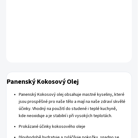
prospěšné pro naše tělo a mají na naše zdraví skvělé účinky.
Vhodný na použití do studené i teplé kuchyně, kde neoxiduje a je
stabilní i při vysokých teplotách.
DETAILNÍ INFORMACE
ZEPTAT SE
HLÍDAT
Panenský Kokosový Olej
Panenský Kokosový olej obsahuje mastné kyseliny, které
jsou prospěšné pro naše tělo a mají na naše zdraví skvělé
účinky. Vhodný na použití do studené i teplé kuchyně,
kde neoxiduje a je stabilní i při vysokých teplotách.
Prokázané účinky kokosového oleje
Dlouhodobě hydratuje a zvláčňuje pokožku, snadno se