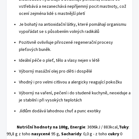
vstřebává a nezanechává nepříjemný pocit mastnoty, což
ocení zejména lidé s mastnější pletí
Je bohatý na antioxidační látky, které pomáhají organismu
vypořádat se s působením volných radikálů
Pozitivně ovlivňuje přirozené regenerační procesy
pleťových buněk.
Ideální péče o pleť, tělo a vlasy nejen v létě
Výborný masážní olej pro děti i dospělé
Vhodný i pro velmi citlivou a alergicky reagující pokožku
Výborný na vaření, pečení i do studené kuchyně, neoxiduje a
je stabilní i při vysokých teplotách
Jídlům dodává lahodnou chuť a punc exotiky
Nutriční hodnoty na 100g,
Energie
: 3696kJ / 883kcal,
Tuky
:
99,8 g
z toho
nasycené
95 g,
Sacharidy
: 0,0 g
- z toho
cukry
0