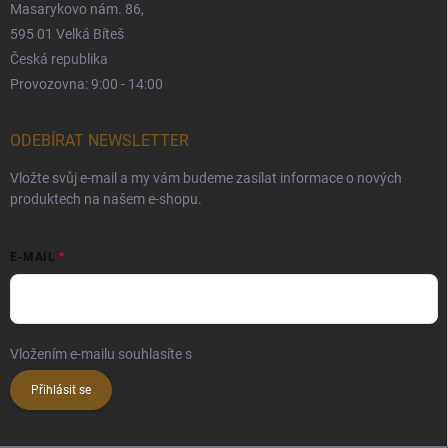
Masarykovo nám. 86,
595 01 Velká Bíteš
Česká republika
Provozovna: 9:00 - 14:00
ODEBÍRAT NEWSLETTER
Vložte svůj e-mail a my vám budeme zasílat informace o nových
produktech na našem e-shopu.
E-MAIL
Vložením e-mailu souhlasíte s
podmínkami ochrany osobních údajů
Přihlásit se