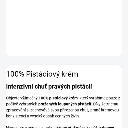
−
+
Přidat do košíku
Objevte jedinečnou chuť našeho 100% pistáciového krému, který
vyrábíme pouze z kvalitních pražených pistácií
DETAILNÍ INFORMACE
ZEPTAT SE
HLÍDAT
100% Pistáciový krém
Intenzivní chuť pravých pistácií
Objevte výjimečný
100% pistáciový krém
, který vyrábíme pouze z
pečlivě vybraných
pražených loupaných pistácií
. Díky šetrnému
zpracování si zachovává svou přirozenou chuť, jemně krémovou
konzistenci a vysoký obsah cenných živin.
Nenajdete v něm nic navíc –
žádný přidaný cukr, sůl, palmový