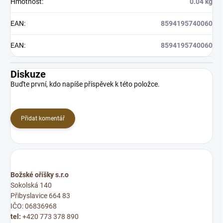
Hmotnost
:
0.04 kg
EAN
:
8594195740060
EAN
:
8594195740060
Diskuze
Buďte první, kdo napíše příspěvek k této položce.
Přidat komentář
Božské oříšky s.r.o
Sokolská 140
Přibyslavice 664 83
IČO: 06836968
tel:
+420 773 378 890