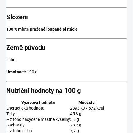
Složení
100 % mleté pražené loupané pistácie
Země původu
Indie
Hmotnost:
190 g
Nutriční hodnoty na 100 g
Výživová hodnota
Množství
Energetická hodnota
2393 kJ / 572 kcal
Tuky
45,8 g
– z toho nasycené mastné kyseliny
5,6 g
Sacharidy
28,2 g
– z toho cukry
7,7 g