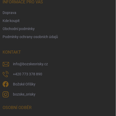
í
INFORMACE PRO VÁS
Doprava
Kde koupit
Obchodní podmínky
Podmínky ochrany osobních údajů
KONTAKT
info
@
bozskeorisky.cz
+420 773 378 890
Božské Oříšky
bozske_orisky
OSOBNÍ ODBĚR