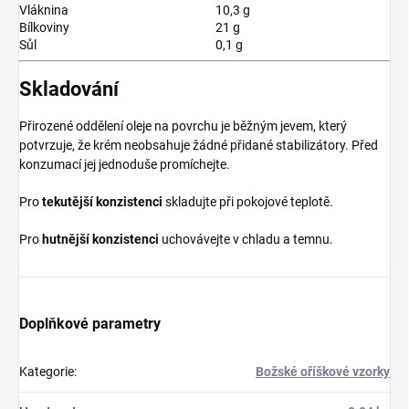
Vláknina
10,3 g
Bílkoviny
21 g
Sůl
0,1 g
Skladování
Přirozené oddělení oleje na povrchu je běžným jevem, který
potvrzuje, že krém neobsahuje žádné přidané stabilizátory. Před
konzumací jej jednoduše promíchejte.
Pro
tekutější konzistenci
skladujte při pokojové teplotě.
Pro
hutnější konzistenci
uchovávejte v chladu a temnu.
Doplňkové parametry
Kategorie
:
Božské oříškové vzorky