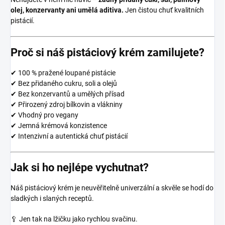
olej, konzervanty ani umělá aditiva.
Jen čistou chuť kvalitních
pistácií.
Proč si náš pistáciový krém zamilujete?
✔ 100 % pražené loupané pistácie
✔ Bez přidaného cukru, soli a olejů
✔ Bez konzervantů a umělých přísad
✔ Přirozený zdroj bílkovin a vlákniny
✔ Vhodný pro vegany
✔ Jemná krémová konzistence
✔ Intenzivní a autentická chuť pistácií
Jak si ho nejlépe vychutnat?
Náš pistáciový krém je neuvěřitelně univerzální a skvěle se hodí do
sladkých i slaných receptů.
🥄 Jen tak na lžičku jako rychlou svačinu.