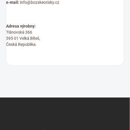
e-mail:
info@bozskeorisky.cz
Adresa výrobny:
Tišnovská 366
595 01 Velká Bíteš,
Česká Republika
Z
á
p
a
t