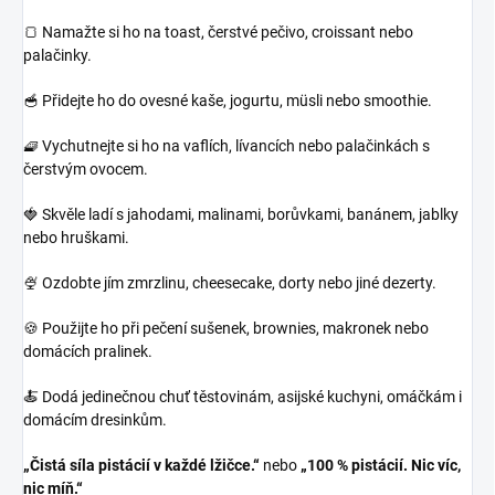
🍞 Namažte si ho na toast, čerstvé pečivo, croissant nebo
palačinky.
🥣 Přidejte ho do ovesné kaše, jogurtu, müsli nebo smoothie.
🧇 Vychutnejte si ho na vaflích, lívancích nebo palačinkách s
čerstvým ovocem.
🍓 Skvěle ladí s jahodami, malinami, borůvkami, banánem, jablky
nebo hruškami.
🍨 Ozdobte jím zmrzlinu, cheesecake, dorty nebo jiné dezerty.
🍪 Použijte ho při pečení sušenek, brownies, makronek nebo
domácích pralinek.
🍝 Dodá jedinečnou chuť těstovinám, asijské kuchyni, omáčkám i
domácím dresinkům.
„Čistá síla pistácií v každé lžičce.“
nebo
„100 % pistácií. Nic víc,
nic míň.“